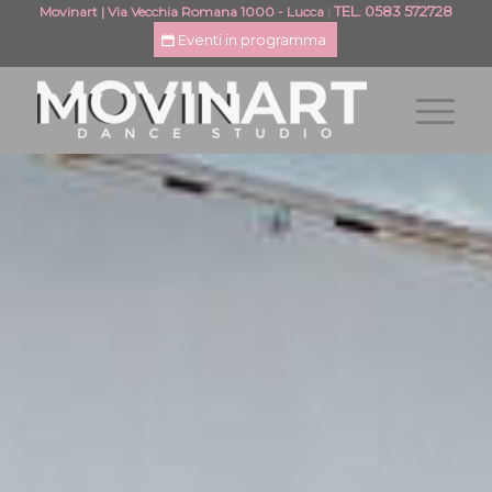
TEL. 0583 572728
Movinart | Via Vecchia Romana 1000 - Lucca
|
Eventi in programma