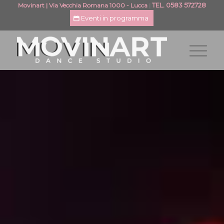
TEL. 0583 572728
Movinart | Via Vecchia Romana 1000 - Lucca
|
Eventi in programma