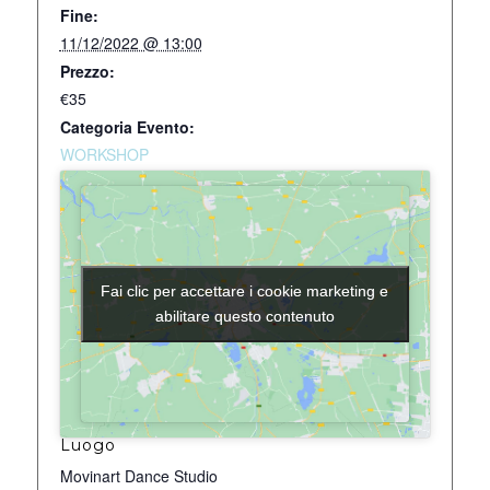
Fine:
11/12/2022 @ 13:00
Prezzo:
€35
Categoria Evento:
WORKSHOP
Fai clic per accettare i cookie marketing e
Fai clic per accettare i cookie marketing e
abilitare questo contenuto
abilitare questo contenuto
Luogo
Movinart Dance Studio