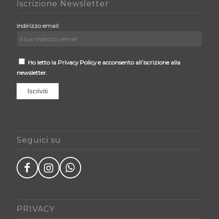
Iscrizione Newsletter
Indirizzo email:
Ho letto la Privacy Policy e acconsento all’iscrizione alla
newsletter.
Seguici su



Facebook Movinart
Instagram Movinart
WhatsApp Movinart
PRIVACY